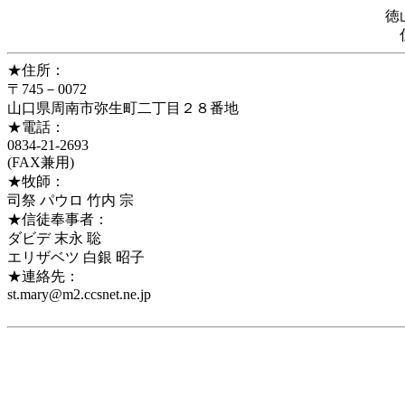
徳
★住所：
〒745－0072
山口県周南市弥生町二丁目２８番地
★電話：
0834-21-2693
(FAX兼用)
★牧師：
司祭 パウロ 竹内 宗
★信徒奉事者：
ダビデ 末永 聡
エリザベツ 白銀 昭子
★連絡先：
st.mary@m2.ccsnet.ne.jp